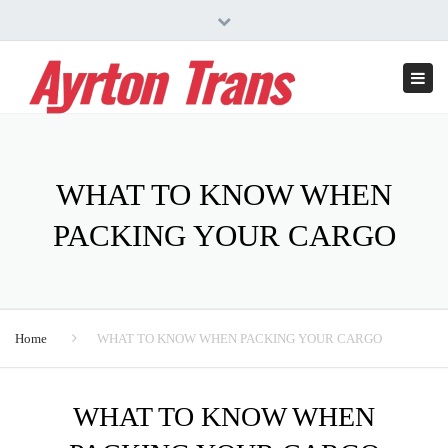
Str. Garii FN comuna Vladimirescu, judetul Arad, Romania
Close
top
Togg
bar
navi
WHAT TO KNOW WHEN
PACKING YOUR CARGO
Home
WHAT TO KNOW WHEN PACKING YOUR CARGO
WHAT TO KNOW WHEN