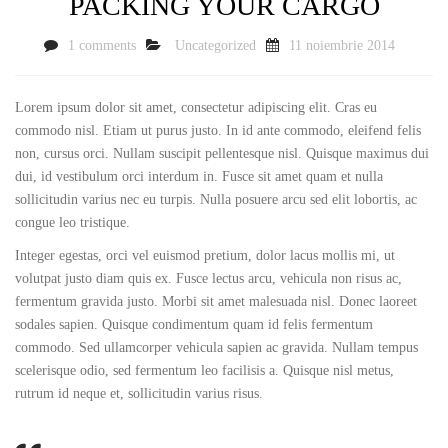
PACKING YOUR CARGO
1 comments
Uncategorized
11 noiembrie 2014
Lorem ipsum dolor sit amet, consectetur adipiscing elit. Cras eu
commodo nisl. Etiam ut purus justo. In id ante commodo, eleifend felis
non, cursus orci. Nullam suscipit pellentesque nisl. Quisque maximus dui
dui, id vestibulum orci interdum in. Fusce sit amet quam et nulla
sollicitudin varius nec eu turpis. Nulla posuere arcu sed elit lobortis, ac
congue leo tristique.
Integer egestas, orci vel euismod pretium, dolor lacus mollis mi, ut
volutpat justo diam quis ex. Fusce lectus arcu, vehicula non risus ac,
fermentum gravida justo. Morbi sit amet malesuada nisl. Donec laoreet
sodales sapien. Quisque condimentum quam id felis fermentum
commodo. Sed ullamcorper vehicula sapien ac gravida. Nullam tempus
scelerisque odio, sed fermentum leo facilisis a. Quisque nisl metus,
rutrum id neque et, sollicitudin varius risus.